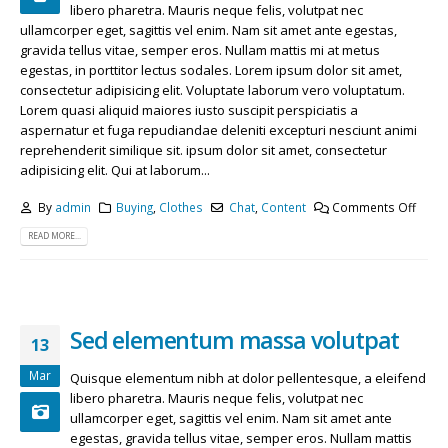
libero pharetra. Mauris neque felis, volutpat nec
ullamcorper eget, sagittis vel enim. Nam sit amet ante egestas,
gravida tellus vitae, semper eros. Nullam mattis mi at metus
egestas, in porttitor lectus sodales. Lorem ipsum dolor sit amet,
consectetur adipisicing elit. Voluptate laborum vero voluptatum.
Lorem quasi aliquid maiores iusto suscipit perspiciatis a
aspernatur et fuga repudiandae deleniti excepturi nesciunt animi
reprehenderit similique sit. ipsum dolor sit amet, consectetur
adipisicing elit. Qui at laborum...
By
admin
Buying
,
Clothes
Chat
,
Content
Comments Off
READ MORE...
Sed elementum massa volutpat
13
Mar
Quisque elementum nibh at dolor pellentesque, a eleifend
libero pharetra. Mauris neque felis, volutpat nec
ullamcorper eget, sagittis vel enim. Nam sit amet ante
egestas, gravida tellus vitae, semper eros. Nullam mattis