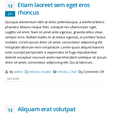
May 13, 2016
April 29, 2018
Etiam laoreet sem eget eros
13
rhoncus
Jun
Etiam laoreet sem eget eros rhoncus
Etiam laoreet sem eget eros rhoncus
March 13, 2016
June 13, 2016
Quisque elementum nibh at dolor pellentesque, a eleifend libero
pharetra. Mauris neque felis, volutpat nec ullamcorper eget,
Sed elementum massa volutpat
Aliquam erat volutpat
sagittis vel enim. Nam sit amet ante egestas, gravida tellus vitae,
March 13, 2016
June 13, 2016
semper eros. Nullam mattis mi at metus egestas, in porttitor lectus
sodales. Lorem ipsum dolor sit amet, consectetur adipisicing elit.
Voluptate laborum vero voluptatum. Lorem quasi aliquid maiores
iusto suscipit perspiciatis a aspernatur et fuga repudiandae
deleniti excepturi nesciunt animi reprehenderit similique sit. ipsum
dolor sit amet, consectetur adipisicing elit. Qui at laborum...
By
admin
Articles
,
Asides
Articles
,
Chat
Comments Off
READ MORE...
Aliquam erat volutpat
13