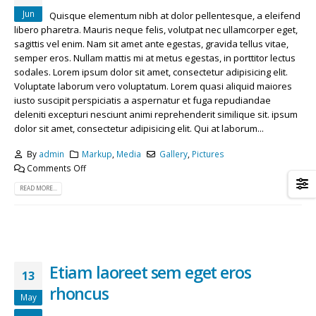
Jun
Quisque elementum nibh at dolor pellentesque, a eleifend
libero pharetra. Mauris neque felis, volutpat nec ullamcorper eget,
sagittis vel enim. Nam sit amet ante egestas, gravida tellus vitae,
semper eros. Nullam mattis mi at metus egestas, in porttitor lectus
sodales. Lorem ipsum dolor sit amet, consectetur adipisicing elit.
Voluptate laborum vero voluptatum. Lorem quasi aliquid maiores
iusto suscipit perspiciatis a aspernatur et fuga repudiandae
deleniti excepturi nesciunt animi reprehenderit similique sit. ipsum
dolor sit amet, consectetur adipisicing elit. Qui at laborum...
By
admin
Markup
,
Media
Gallery
,
Pictures
Comments Off
READ MORE...
Etiam laoreet sem eget eros
13
rhoncus
May