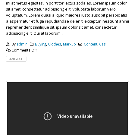
mi at metus egestas, in porttitor lectus sodales. Lorem ipsum dolor
sit amet, consectetur adipisicing elit. Voluptate laborum vero
voluptatum. Lorem quasi aliquid maiores iusto suscipit perspiciatis
a aspernatur et fuga repudiandae deleniti excepturi nesciunt animi
reprehenderit similique sit. ipsum dolor sit amet, consectetur
adipisicing elit. Qui at laborum...
By
admin
Buying
,
Clothes
,
Markup
Content
,
Css
Comments Off
READ MORE...