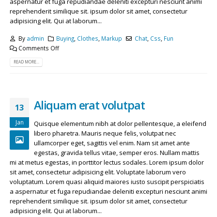
aspernatur et fuga repudiandae deleniti excepturi nesciunt animi
reprehenderit similique sit. ipsum dolor sit amet, consectetur
adipisicing elit. Qui at laborum...
By
admin
Buying
,
Clothes
,
Markup
Chat
,
Css
,
Fun
Comments Off
READ MORE...
Aliquam erat volutpat
13
Jan
Quisque elementum nibh at dolor pellentesque, a eleifend
libero pharetra. Mauris neque felis, volutpat nec
ullamcorper eget, sagittis vel enim. Nam sit amet ante
egestas, gravida tellus vitae, semper eros. Nullam mattis
mi at metus egestas, in porttitor lectus sodales. Lorem ipsum dolor
sit amet, consectetur adipisicing elit. Voluptate laborum vero
voluptatum. Lorem quasi aliquid maiores iusto suscipit perspiciatis
a aspernatur et fuga repudiandae deleniti excepturi nesciunt animi
reprehenderit similique sit. ipsum dolor sit amet, consectetur
adipisicing elit. Qui at laborum...