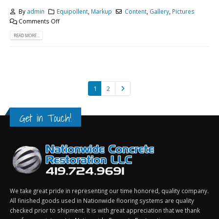
By
admin
Equipollent
,
Markup
Content
,
Gallery
,
Pictures
Comments Off
READ MORE...
1
2
Get in Touch!
We take great pride in representing our time honored, quality company.
All finished goods used in Nationwide flooring systems are quality
checked prior to shipment. It is with great appreciation that we thank