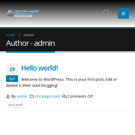
HOME
ADMIN
Author - admin
Hello world!
29
Apr
Welcome to WordPress. This is your first post. Edit or
delete it, then start blogging!
By
admin
Uncategorized
Comments Off
READ MORE...
Etiam laoreet sem eget eros rhoncus
Hello world!