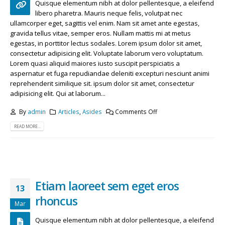
Quisque elementum nibh at dolor pellentesque, a eleifend
libero pharetra. Mauris neque felis, volutpat nec
ullamcorper eget, sagittis vel enim. Nam sit amet ante egestas,
gravida tellus vitae, semper eros. Nullam mattis mi at metus
egestas, in porttitor lectus sodales. Lorem ipsum dolor sit amet,
consectetur adipisicing elit. Voluptate laborum vero voluptatum.
Lorem quasi aliquid maiores iusto suscipit perspiciatis a
aspernatur et fuga repudiandae deleniti excepturi nesciunt animi
reprehenderit similique sit. ipsum dolor sit amet, consectetur
adipisicing elit. Qui at laborum...
By
admin
Articles
,
Asides
Comments Off
READ MORE...
Etiam laoreet sem eget eros
13
rhoncus
Mar
Quisque elementum nibh at dolor pellentesque, a eleifend